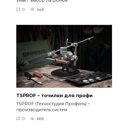
знает: выбор патронов
0
648
TSPROF – точилки для профи
TSPROF (Техностудия Профиль) –
производитель систем
0
666