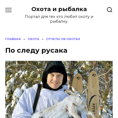
Перейти
Охота и рыбалка
к
содержанию
Портал для тех кто любит охоту и
рыбалку.
ГЛАВНАЯ
»
ОХОТА
»
ОТЧЕТЫ ОБ ОХОТАХ
По следу русака