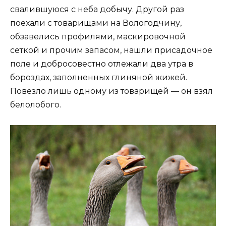
свалившуюся с неба добычу. Другой раз
поехали с товарищами на Вологодчину,
обзавелись профилями, маскировочной
сеткой и прочим запасом, нашли присадочное
поле и добросовестно отлежали два утра в
бороздах, заполненных глиняной жижей.
Повезло лишь одному из товарищей — он взял
белолобого.