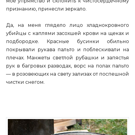
мое упрямство и склонить к чистосердечному
признанию, принесли зеркало.
Да, на меня глядело лицо хладнокровного
убийцы с каплями засохшей крови на щеках и
подбородке. Красные бусинки обильно
покрывали рукава пальто и поблескивали на
плечах. Манжеты светлой рубашки и запястья
рук в багровых разводах, ворс на полах пальто
— в розовеющих на свету зализах от поспешной
чистки снегом.