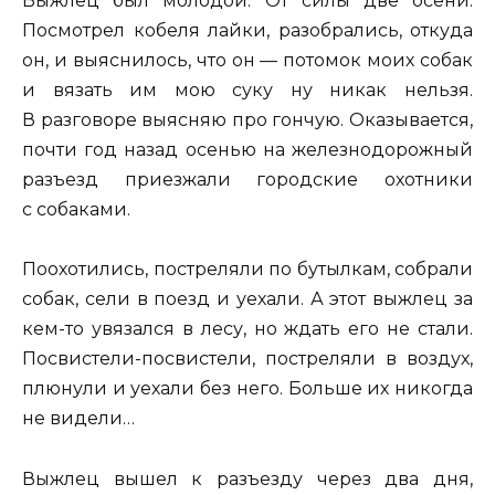
Выжлец был молодой. От силы две осени.
Посмотрел кобеля лайки, разобрались, откуда
он, и выяснилось, что он — потомок моих собак
и вязать им мою суку ну никак нельзя.
В разговоре выясняю про гончую. Оказывается,
почти год назад осенью на железнодорожный
разъезд приезжали городские охотники
с собаками.
Поохотились, постреляли по бутылкам, собрали
собак, сели в поезд и уехали. А этот выжлец за
кем-то увязался в лесу, но ждать его не стали.
Посвистели-посвистели, постреляли в воздух,
плюнули и уехали без него. Больше их никогда
не видели…
Выжлец вышел к разъезду через два дня,