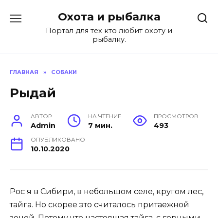
Перейти
Охота и рыбалка
к
содержанию
Портал для тех кто любит охоту и
рыбалку.
ГЛАВНАЯ
»
СОБАКИ
Рыдай
АВТОР
НА ЧТЕНИЕ
ПРОСМОТРОВ
Admin
7 мин.
493
ОПУБЛИКОВАНО
10.10.2020
Рос я в Сибири, в небольшом селе, кругом лес,
тайга. Но скорее это считалось притаежной
зоной. Потому что настоящая тайга, с горными