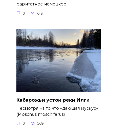
раритетное немецкое
0
613
Кабарожьи устои реки Илги
Несмотря на то что «дающая мускус»
(Moschus moschiferus)
0
569