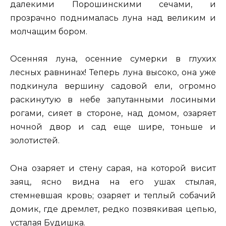
далекими Порошинскими сечами, и
прозрачно поднималась луна над великим и
молчащим бором.
Осенняя луна, осенние сумерки в глухих
лесных равнинах! Теперь луна высоко, она уже
подкинула вершину садовой ели, огромно
раскинутую в небе запутанными лосиными
рогами, сияет в стороне, над домом, озаряет
ночной двор и сад еще шире, тоньше и
золотистей.
Она озаряет и стену сарая, на которой висит
заяц, ясно видна на его ушах стылая,
стемневшая кровь; озаряет и теплый собачий
домик, где дремлет, редко позвякивая цепью,
усталая Будишка.