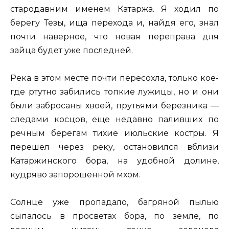
стародавним именем Катаржа. Я ходил по
берегу Тезы, ища перехода и, найдя его, знал
почти наверное, что новая переправа для
зайца будет уже последней.
Река в этом месте почти пересохла, только кое-
где ртутно забились топкие лужицы, но и они
были забросаны хвоей, прутьями березника —
следами косцов, еще недавно паливших по
речным берегам тихие июльские костры. Я
перешел через реку, остановился вблизи
Катаржинского бора, на удобной долине,
кудряво запорошенной мхом.
Солнце уже пропадало, багряной пылью
сыпалось в просветах бора, по земле, по