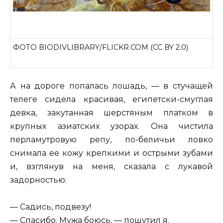
ФОТО BIODIVLIBRARY/FLICKR.COM (CC BY 2.0)
А на дороге попалась лошадь, — в стучащей
телеге сидела красивая, египетски-смуглая
девка, закутанная шерстяным платком в
крупных азиатских узорах. Она чистила
перламутровую репу, по-беличьи ловко
снимала ее кожу крепкими и острыми зубами
и, взглянув на меня, сказала с лукавой
задорностью:
— Садись, подвезу!
— Спасибо. Мужа боюсь, — пошутил я.