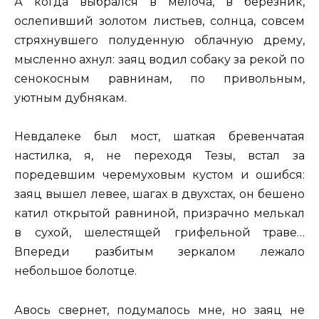
А когда выбрался в мелоча, в березник,
ослепивший золотом листьев, солнца, совсем
стряхнувшего полуденную облачную дрему,
мысленно ахнул: заяц водил собаку за рекой по
сенокосным равнинам, по привольным,
уютным дубнякам.
Невдалеке был мост, шаткая бревенчатая
настилка, я, не переходя Тезы, встал за
поредевшим черемуховым кустом и ошибся:
заяц вышел левее, шагах в двухстах, он бешено
катил открытой равниной, призрачно мелькал
в сухой, шелестящей грифельной траве…
Впереди разбитым зеркалом лежало
небольшое болотце.
Авось свернет, подумалось мне, но заяц не