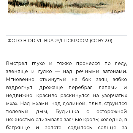
ФОТО BIODIVLIBRARY/FLICKR.COM (CC BY 2.0)
Выстрел глухо и тяжко пронесся по лесу,
звеняще и гулко — над речными затонами.
Мгновенно откинутый на бок заяц зябко
вздрогнул, дрожаще перебрал лапами и
недвижно, красиво раскинулся на узорчатых
мхах. Над мхами, над долиной, плыл, струился
тюлевый дым, Будишка с осторожной
нежностью слизывала заячью кровь; холодно, в
багрянце и золоте, садилось солнце за