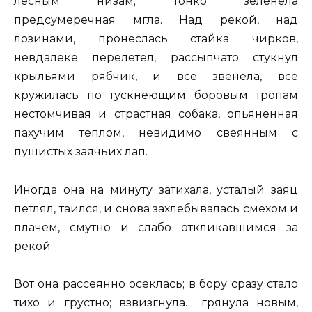
лесным низам; тонко зеленела
предсумеречная мгла. Над рекой, над
лозинами, пронеслась стайка чирков,
невдалеке перелетел, рассыпчато стукнул
крыльями рябчик, и все звенела, все
кружилась по тускнеющим боровым тропам
нестомчивая и страстная собака, опьяненная
пахучим теплом, невидимо свеянным с
пушистых заячьих лап.
Иногда она на минуту затихала, усталый заяц
петлял, таился, и снова захлебывалась смехом и
плачем, смутно и слабо откликавшимся за
рекой.
Вот она рассеянно осеклась; в бору сразу стало
тихо и грустно; взвизгнула… грянула новым,