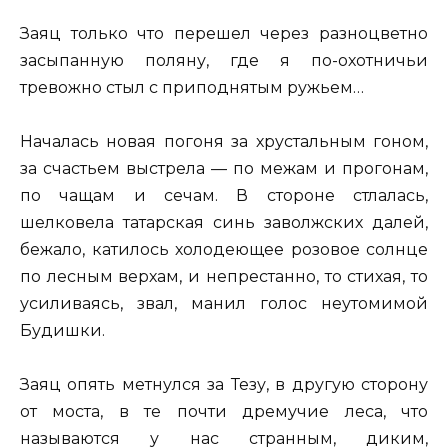
Заяц только что перешел через разноцветно
засыпанную поляну, где я по-охотничьи
тревожно стыл с приподнятым ружьем…
Началась новая погоня за хрустальным гоном,
за счастьем выстрела — по межам и прогонам,
по чащам и сечам. В стороне стлалась,
шелковела татарская синь заволжских далей,
бежало, катилось холодеющее розовое солнце
по лесным верхам, и непрестанно, то стихая, то
усиливаясь, звал, манил голос неутомимой
Будишки.
Заяц опять метнулся за Тезу, в другую сторону
от моста, в те почти дремучие леса, что
называются у нас странным, диким,