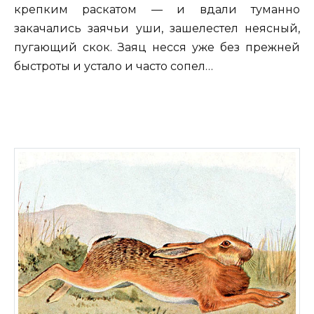
крепким раскатом — и вдали туманно
закачались заячьи уши, зашелестел неясный,
пугающий скок. Заяц несся уже без прежней
быстроты и устало и часто сопел…