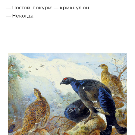
— Постой, покури! — крикнул он.
— Некогда.