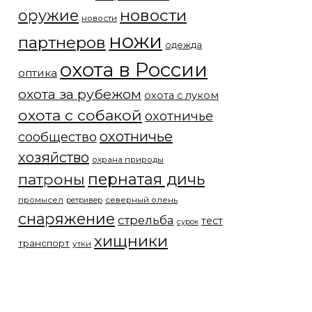
новости
оружие
новости
ножи
партнеров
одежда
охота в России
оптика
охота за рубежом
охота с луком
охота с собакой
охотничье
охотничье
сообщество
хозяйство
охрана природы
патроны
пернатая дичь
промысел
северный олень
ретривер
снаряжение
стрельба
тест
сурок
хищники
транспорт
утки