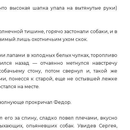
 что высокая шапка упала на вытянутые руки)
олнечной тишине, горячо застонали собаки, и в
овимый лишь охотничьим ухом скок.
и лапами в холодных белых чулках, торопливо
сился назад — отчаянно метнулся навстречу
обачьему стону, потом свернул и, такой же
и, понесся к старой, еще не остывшей лежке
стался на месте.
и волнующе прокричал Федор.
л его за спину, сладко повел плечами, вкусно
ыхающих, опьяневших собак. Увидев Сергея,