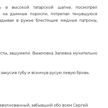
 в высокой татарской шапке, посмотрел
, на дымные поросли, потрепал тянувшуюся
адывая в ружье блестящие медные патроны,
кусты, зашумели. Выжловка Запевка мучительно
закусив губу и вскинув русую левую бровь.
взволнованный, забывший обо всем Сергей.