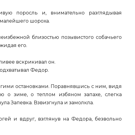
ивую поросль и, внимательно разглядывая
 малейшего шороха.
неизбежной близостью позывистого собачьего
жидая его.
ливее вскрикивал он.
подхватывал Федор.
лгими остановками. Поравнявшись с ним, видя
ю о зиме, о теплом избяном запахе, слегка
ула Запевка. Взвизгнула и замолкла.
ргей и вдруг, взглянув на Федора, безвольно