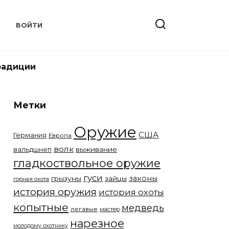
Т
ВОЙТИ
радиции
Метки
Оружие
США
Германия
Европа
волк
вальдшнеп
выживание
гладкоствольное оружие
гуси
законы
грызуны
зайцы
горная охота
история оружия
история охоты
копытные
медведь
легавые
мастер
нарезное
молодому охотнику