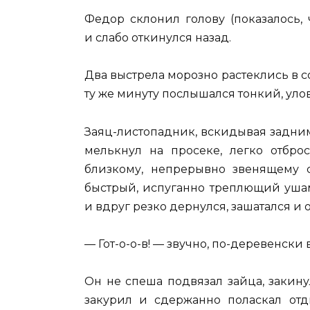
Федор склонил голову (показалось,
и слабо откинулся назад.
Два выстрела морозно растеклись в с
ту же минуту послышался тонкий, ул
Заяц-листопадник, вскидывая задним
мелькнул на просеке, легко отбро
близкому, непрерывно звенящему с
быстрый, испуганно треплющий ушам
и вдруг резко дернулся, зашатался и о
— Гот-о-о-в! — звучно, по-деревенск
Он не спеша подвязал зайца, закину
закурил и сдержанно поласкал отд