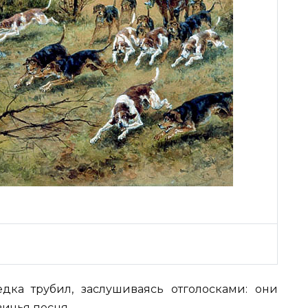
дка трубил, заслушиваясь отголосками: они
вичья песня.