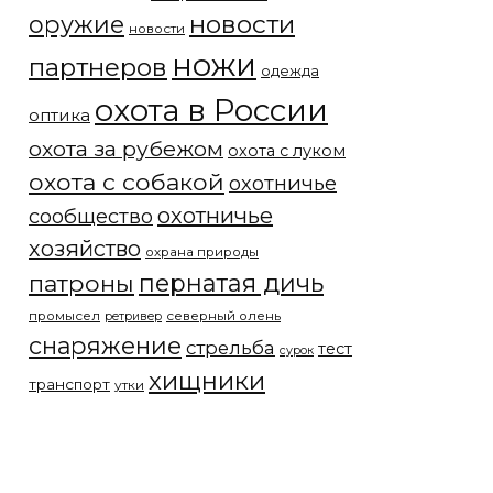
новости
оружие
новости
ножи
партнеров
одежда
охота в России
оптика
охота за рубежом
охота с луком
охота с собакой
охотничье
охотничье
сообщество
хозяйство
охрана природы
патроны
пернатая дичь
промысел
северный олень
ретривер
снаряжение
стрельба
тест
сурок
хищники
транспорт
утки