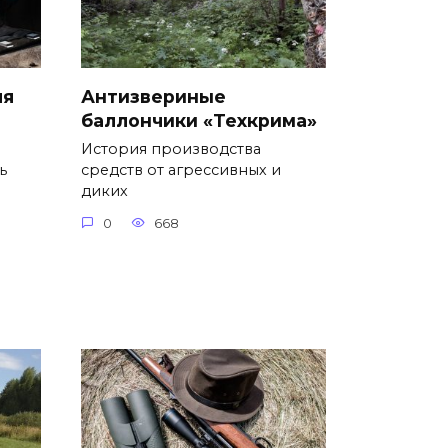
ля
Антизвериные
баллончики «Техкрима»
История производства
ь
средств от агрессивных и
диких
0
668