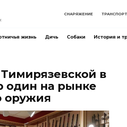
СНАРЯЖЕНИЕ
ТРАНСПОР
.
отничья жизнь
Дичь
Собаки
История и т
 Тимирязевской в
р один на рынке
о оружия