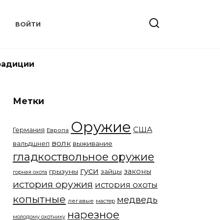
Т
ВОЙТИ
радиции
Метки
Оружие
США
Германия
Европа
волк
вальдшнеп
выживание
гладкоствольное оружие
гуси
законы
грызуны
зайцы
горная охота
история оружия
история охоты
копытные
медведь
легавые
мастер
нарезное
молодому охотнику