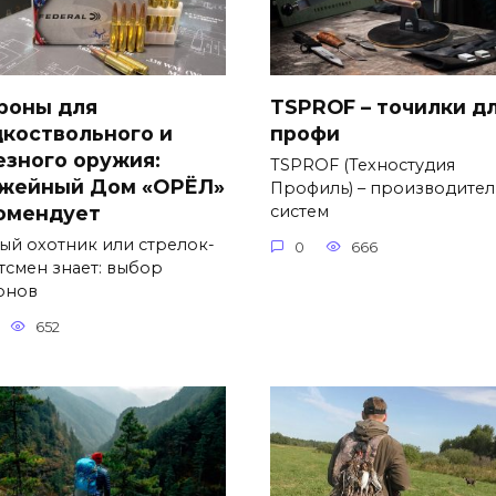
роны для
TSPROF – точилки д
дкоствольного и
профи
езного оружия:
TSPROF (Техностудия
жейный Дом «ОРЁЛ»
Профиль) – производител
омендует
систем
ый охотник или стрелок-
0
666
тсмен знает: выбор
онов
652