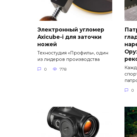
Электронный угломер
Пат
Axicube-i для заточки
гла
ножей
нар
Ору
Техностудия «Профиль», один
рек
из лидеров производства
Кажд
0
778
спор
патр
0