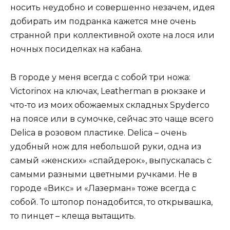
носить неудобно и совершенно незачем, идея
добирать им подранка кажется мне очень
странной при коллективной охоте на лося или
ночных посиделках на кабана.
В городе у меня всегда с собой три ножа:
Victorinox на ключах, Leatherman в рюкзаке и
что-то из моих обожаемых складных Spyderco
на поясе или в сумочке, сейчас это чаще всего
Delica в розовом пластике. Delica – очень
удобный нож для небольшой руки, одна из
самый «женских» «спайдерок», выпускалась с
самыми разными цветными ручками. Не в
городе «Викс» и «Лазерман» тоже всегда с
собой. То штопор понадобится, то открывашка,
то пинцет – клеща вытащить.