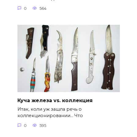
0
564
Куча железа vs. коллекция
Итак, коли уж зашла речь о
коллекционировании… Что
0
595