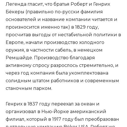
Легенда гласит, что братья Роберт и Генрих
Бёкеры (правильно по-русски фамилия
основателей и название компании читается и
произносится именно так) в 1829 году,
просчитав выгоды от нестабильной политики в
Европе, начали производство холодного
оружия, в частности сабель, в немецком
Ремшайде. Производство благодаря
активному спросу разрослось стремительно, и
через год компания была укомплектована
солидным штатом работников и современным
станочным парком.
Генрих в 1837 году переехал за океан и
организовал в Нью-Йорке американский
филиал, который в 1917 году был преобразован
в отдельную компанию Böker USA. Роберт же