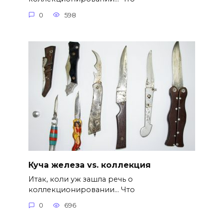
0
598
Куча железа vs. коллекция
Итак, коли уж зашла речь о
коллекционировании… Что
0
696