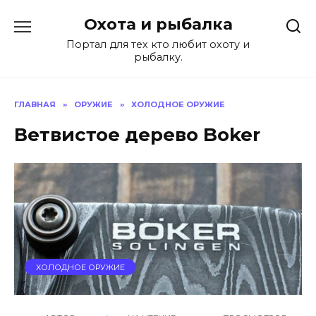
Перейти
Охота и рыбалка
к
содержанию
Портал для тех кто любит охоту и
рыбалку.
ГЛАВНАЯ
»
ОРУЖИЕ
»
ХОЛОДНОЕ ОРУЖИЕ
Ветвистое дерево Boker
ХОЛОДНОЕ ОРУЖИЕ