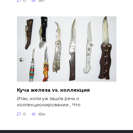
0
597
Куча железа vs. коллекция
Итак, коли уж зашла речь о
коллекционировании… Что
0
694