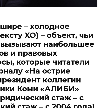
 шире – холодное
ексту ХО) – объект, чьи
т вызывают наибольшее
ов и правовых
осы, которые читатели
рналу «На острие
 президент коллегии
лики Коми «АЛИБИ»
ридический стаж – с
кий стаж – с 2004 года).