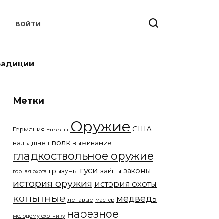
Т
ВОЙТИ
радиции
Метки
Оружие
США
Германия
Европа
волк
вальдшнеп
выживание
гладкоствольное оружие
гуси
законы
грызуны
зайцы
горная охота
история оружия
история охоты
копытные
медведь
легавые
мастер
нарезное
молодому охотнику