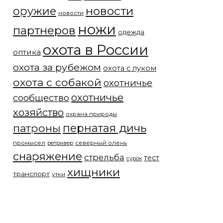
новости
оружие
новости
ножи
партнеров
одежда
охота в России
оптика
охота за рубежом
охота с луком
охота с собакой
охотничье
охотничье
сообщество
хозяйство
охрана природы
патроны
пернатая дичь
промысел
северный олень
ретривер
снаряжение
стрельба
тест
сурок
хищники
транспорт
утки