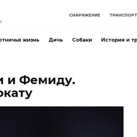
СНАРЯЖЕНИЕ
ТРАНСПОР
.
отничья жизнь
Дичь
Собаки
История и т
и и Фемиду.
окату