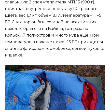
спальника: 2 слоя утеплителя MTI 13 (990 г),
приятная внутренняя ткань silkyTX красного
цвета, вес 1,7 кг, объём 8,1 л, температура +1… –5
C. С тех пор он был со мной во всех зимних
походах, брал его на Байкал, три раза на
Кольский полуостров и много куда ещё. При
температуре в палатке ниже –15 C приходится
спать во флисовом термобелье, лёгкой пуховке
и шапке.