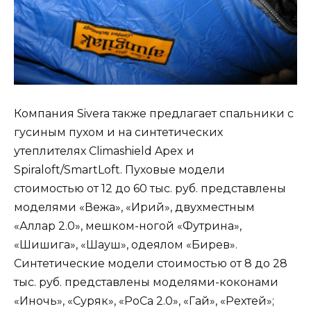
Компания Sivera также предлагает спальники с
гусиным пухом и на синтетических
утеплителях Climashield Apex и
Spiraloft/SmartLoft. Пуховые модели
стоимостью от 12 до 60 тыс. руб. представлены
моделями «Вежа», «Ирий», двухместным
«Аллар 2.0», мешком-ногой «Футрина»,
«Шишига», «Шауш», одеялом «Бирев».
Синтетические модели стоимостью от 8 до 28
тыс. руб. представлены моделями-коконами
«Иночь», «Суряк», «РоСа 2.0», «Гай», «Рехтей»;