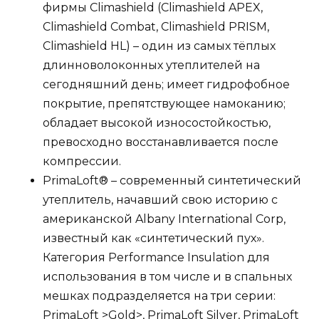
фирмы Climashield (Climashield APEX,
Climashield Combat, Climashield PRISM,
Climashield HL) – один из самых тёплых
длинноволоконных утеплителей на
сегодняшний день‏; имеет гидрофобное
покрытие, препятствующее намоканию;
обладает высокой износостойкостью,
превосходно восстанавливается после
компрессии.
PrimaLoft® – современный синтетический
утеплитель, начавший свою историю с
американской Albany International Corp,
известный как «синтетический пух».
Категория Performance Insulation
для
использования в том числе и в спальных
мешках подразделяется на три серии:
PrimaLoft >Gold
>, PrimaLoft Silver, PrimaLoft