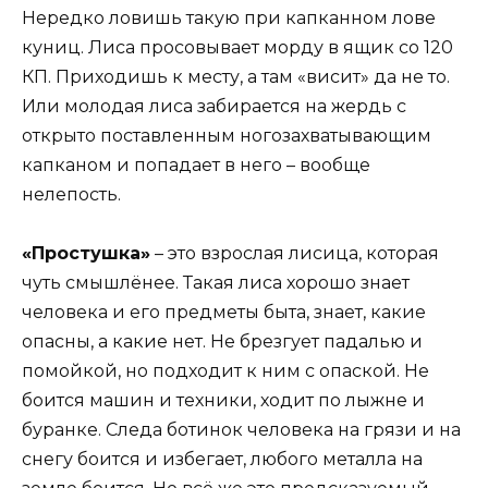
Нередко ловишь такую при капканном лове
куниц. Лиса просовывает морду в ящик со 120
КП. Приходишь к месту, а там «висит» да не то.
Или молодая лиса забирается на жердь с
открыто поставленным ногозахватывающим
капканом и попадает в него – вообще
нелепость.
«Простушка»
– это взрослая лисица, которая
чуть смышлёнее. Такая лиса хорошо знает
человека и его предметы быта, знает, какие
опасны, а какие нет. Не брезгует падалью и
помойкой, но подходит к ним с опаской. Не
боится машин и техники, ходит по лыжне и
буранке. Следа ботинок человека на грязи и на
снегу боится и избегает, любого металла на