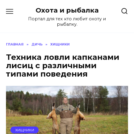
Перейти
Охота и рыбалка
к
содержанию
Портал для тех кто любит охоту и
рыбалку.
ГЛАВНАЯ
»
ДИЧЬ
»
ХИЩНИКИ
Техника ловли капканами
лисиц с различными
типами поведения
ХИЩНИКИ