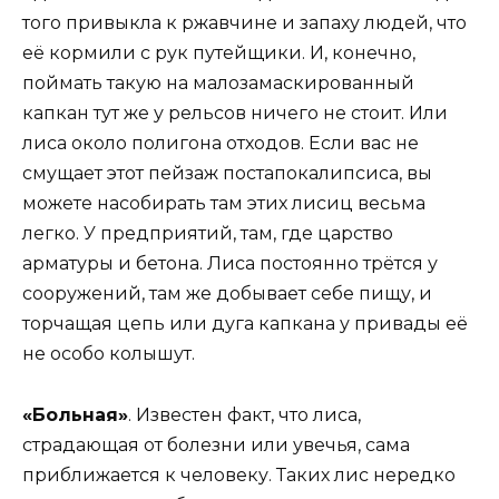
того привыкла к ржавчине и запаху людей, что
её кормили с рук путейщики. И, конечно,
поймать такую на малозамаскированный
капкан тут же у рельсов ничего не стоит. Или
лиса около полигона отходов. Если вас не
смущает этот пейзаж постапокалипсиса, вы
можете насобирать там этих лисиц весьма
легко. У предприятий, там, где царство
арматуры и бетона. Лиса постоянно трётся у
сооружений, там же добывает себе пищу, и
торчащая цепь или дуга капкана у привады её
не особо колышут.
«Больная»
. Известен факт, что лиса,
страдающая от болезни или увечья, сама
приближается к человеку. Таких лис нередко