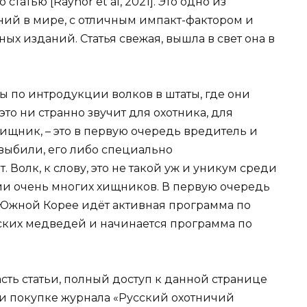
атью [Raynor et al, 2021]. Это одно из
ний в мире, с отличным импакт-фактором и
ых изданий. Статья свежая, вышла в свет она в
ы по интродукции волков в штаты, где они
это ни странно звучит для охотника, для
хищник, – это в первую очередь вредитель и
о выбили, его либо специально
 Волк, к слову, это не такой уж и уникум среди
ии очень многих хищников. В первую очередь
е Южной Корее идёт активная программа по
ких медведей и начинается программа по
асть статьи, полный доступ к данной странице
и покупке журнала «Русский охотничий