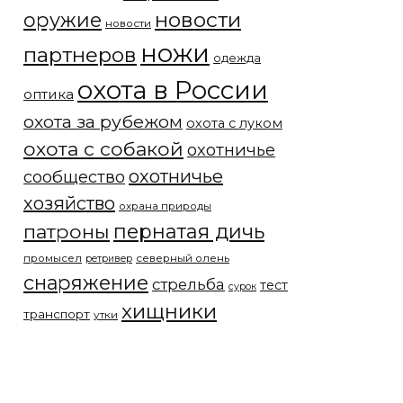
новости
оружие
новости
ножи
партнеров
одежда
охота в России
оптика
охота за рубежом
охота с луком
охота с собакой
охотничье
охотничье
сообщество
хозяйство
охрана природы
патроны
пернатая дичь
промысел
северный олень
ретривер
снаряжение
стрельба
тест
сурок
хищники
транспорт
утки