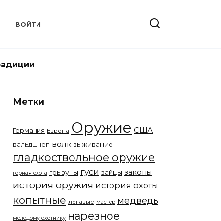
Т
ВОЙТИ
радиции
Метки
Оружие
США
Германия
Европа
волк
вальдшнеп
выживание
гладкоствольное оружие
гуси
законы
грызуны
зайцы
горная охота
история оружия
история охоты
копытные
медведь
легавые
мастер
нарезное
молодому охотнику