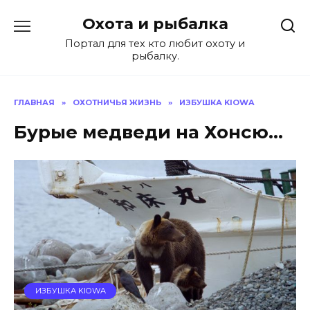
Перейти
Охота и рыбалка
к
содержанию
Портал для тех кто любит охоту и
рыбалку.
ГЛАВНАЯ
»
ОХОТНИЧЬЯ ЖИЗНЬ
»
ИЗБУШКА KIOWA
Бурые медведи на Хонсю…
ИЗБУШКА KIOWA