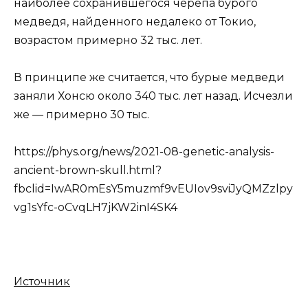
наиболее сохранившегося черепа бурого
медведя, найденного недалеко от Токио,
возрастом примерно 32 тыс. лет.
В принципе же считается, что бурые медведи
заняли Хонсю около 340 тыс. лет назад. Исчезли
же — примерно 30 тыс.
https://phys.org/news/2021-08-genetic-analysis-
ancient-brown-skull.html?
fbclid=IwAR0mEsY5muzmf9vEUIov9sviJyQMZzlpy
vg1sYfc-oCvqLH7jKW2inI4SK4
Источник