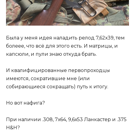
Была у меня идея наладить релод 7,62х39, тем
болеее, что всё для этого есть. И матрицы, и
капсюли, и пули знаю откуда брать.
И квалифицированные первопроходцы
имеются, сократившие мне (или
собирающиеся сокращать) путь к итогу.
Но вот нафига?
При наличии .308, 7х64, 9,6х53 Ланкастер и .375
H&H?