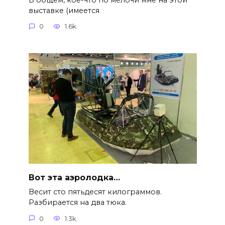
выставке (имеется
0
1.6k.
Вот эта аэролодка…
Весит сто пятьдесят килограммов.
Разбирается на два тюка.
0
1.3k.