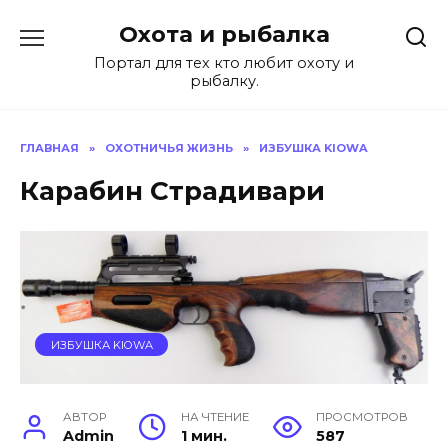
Перейти
Охота и рыбалка
к
содержанию
Портал для тех кто любит охоту и
рыбалку.
ГЛАВНАЯ
»
ОХОТНИЧЬЯ ЖИЗНЬ
»
ИЗБУШКА KIOWA
Карабин Страдивари
ИЗБУШКА KIOWA
АВТОР
НА ЧТЕНИЕ
ПРОСМОТРОВ
Admin
1 мин.
587