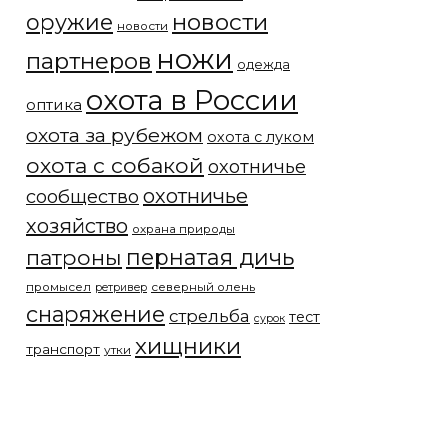
новости
оружие
новости
ножи
партнеров
одежда
охота в России
оптика
охота за рубежом
охота с луком
охота с собакой
охотничье
охотничье
сообщество
хозяйство
охрана природы
патроны
пернатая дичь
промысел
северный олень
ретривер
снаряжение
стрельба
тест
сурок
хищники
транспорт
утки