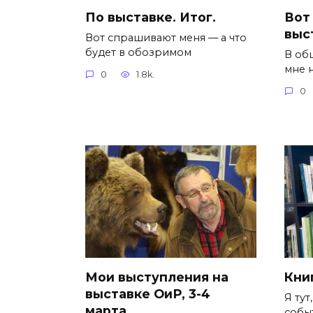
По выставке. Итог.
Вот 
выс
Вот спрашивают меня — а что
будет в обозримом
В об
мне н
0
1.8k.
0
Мои выступления на
Книг
выставке ОиР, 3-4
Я тут
марта.
собы