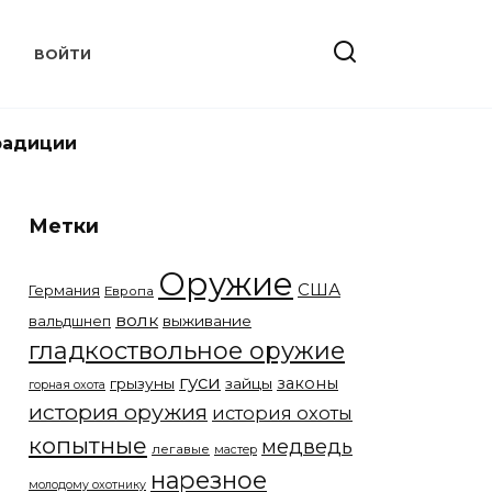
Т
ВОЙТИ
радиции
Метки
Оружие
США
Германия
Европа
волк
вальдшнеп
выживание
гладкоствольное оружие
гуси
законы
грызуны
зайцы
горная охота
история оружия
история охоты
копытные
медведь
легавые
мастер
нарезное
молодому охотнику