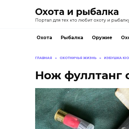
Перейти
Охота и рыбалка
к
содержанию
Портал для тех кто любит охоту и рыбалку
Охота
Рыбалка
Оружие
Ох
ГЛАВНАЯ
»
ОХОТНИЧЬЯ ЖИЗНЬ
»
ИЗБУШКА KI
Нож фуллтанг о