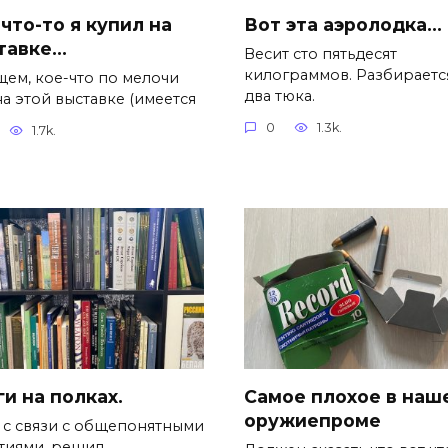
что-то я купил на
Вот эта аэролодка…
тавке…
Весит сто пятьдесят
килограммов. Разбираетс
щем, кое-что по мелочи
два тюка.
а этой выставке (имеется
0
1.3k.
1.7k.
и на полках.
Самое плохое в наш
оружиепроме
, с связи с общепонятными
тиями, решил