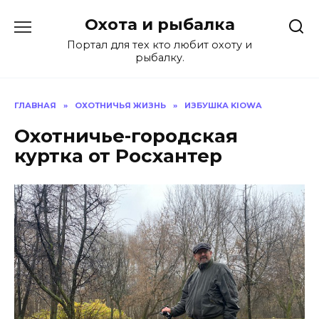
Перейти
Охота и рыбалка
к
содержанию
Портал для тех кто любит охоту и
рыбалку.
ГЛАВНАЯ
»
ОХОТНИЧЬЯ ЖИЗНЬ
»
ИЗБУШКА KIOWA
Охотничье-городская
куртка от Росхантер