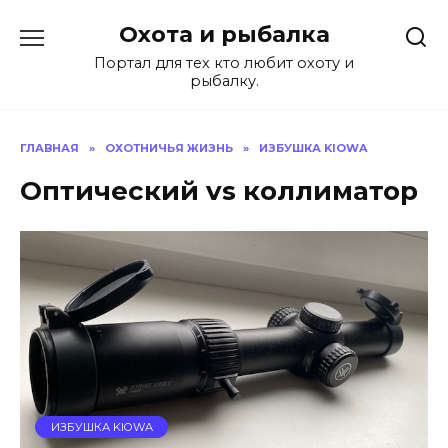
Перейти
Охота и рыбалка
к
содержанию
Портал для тех кто любит охоту и
рыбалку.
ГЛАВНАЯ
»
ОХОТНИЧЬЯ ЖИЗНЬ
»
ИЗБУШКА KIOWA
Оптический vs коллиматор
ИЗБУШКА KIOWA