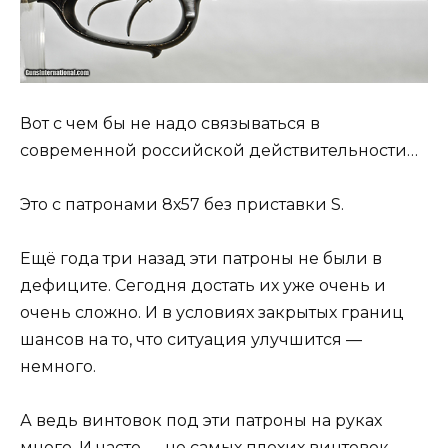
Вот с чем бы не надо связываться в
современной российской действительности…
Это с патронами 8х57 без приставки S.
Ещё года три назад эти патроны не были в
дефиците. Сегодня достать их уже очень и
очень сложно. И в условиях закрытых границ
шансов на то, что ситуация улучшится —
немного.
А ведь винтовок под эти патроны на руках
много. И часто — не самых плохих винтовок.