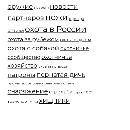
новости
оружие
новости
ножи
партнеров
одежда
охота в России
оптика
охота за рубежом
охота с луком
охота с собакой
охотничье
охотничье
сообщество
хозяйство
охрана природы
патроны
пернатая дичь
промысел
северный олень
ретривер
снаряжение
стрельба
тест
сурок
хищники
транспорт
утки