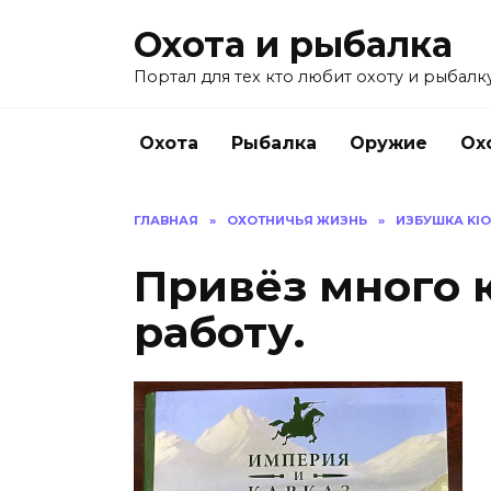
Перейти
Охота и рыбалка
к
содержанию
Портал для тех кто любит охоту и рыбалку
Охота
Рыбалка
Оружие
Ох
ГЛАВНАЯ
»
ОХОТНИЧЬЯ ЖИЗНЬ
»
ИЗБУШКА KI
Привёз много к
работу.