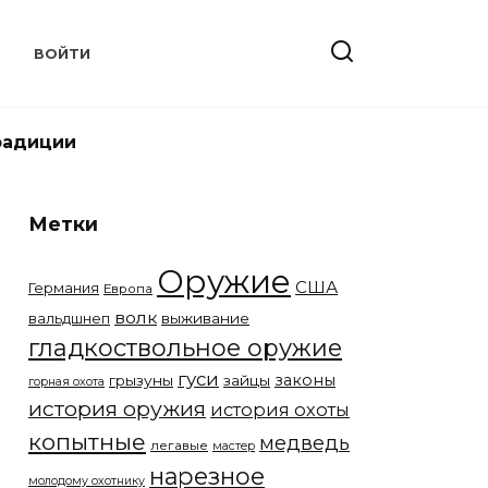
Т
ВОЙТИ
радиции
Метки
Оружие
США
Германия
Европа
волк
вальдшнеп
выживание
гладкоствольное оружие
гуси
законы
грызуны
зайцы
горная охота
история оружия
история охоты
копытные
медведь
легавые
мастер
нарезное
молодому охотнику