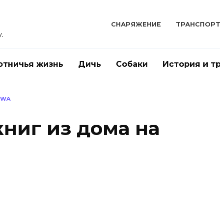
СНАРЯЖЕНИЕ
ТРАНСПОР
.
отничья жизнь
Дичь
Собаки
История и т
OWA
ниг из дома на