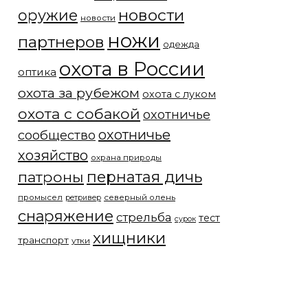
новости
оружие
новости
ножи
партнеров
одежда
охота в России
оптика
охота за рубежом
охота с луком
охота с собакой
охотничье
охотничье
сообщество
хозяйство
охрана природы
патроны
пернатая дичь
промысел
северный олень
ретривер
снаряжение
стрельба
тест
сурок
хищники
транспорт
утки