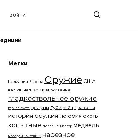
Т
ВОЙТИ
радиции
Метки
Оружие
США
Германия
Европа
волк
вальдшнеп
выживание
гладкоствольное оружие
гуси
законы
грызуны
зайцы
горная охота
история оружия
история охоты
копытные
медведь
легавые
мастер
нарезное
молодому охотнику