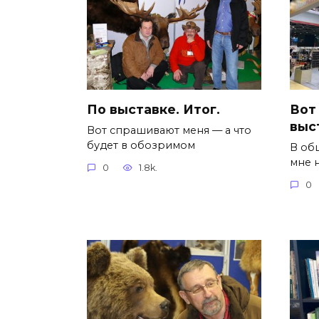
По выставке. Итог.
Вот 
выс
Вот спрашивают меня — а что
будет в обозримом
В об
мне н
0
1.8k.
0