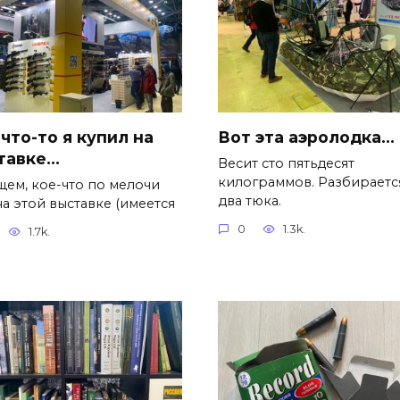
что-то я купил на
Вот эта аэролодка…
тавке…
Весит сто пятьдесят
килограммов. Разбираетс
щем, кое-что по мелочи
два тюка.
а этой выставке (имеется
0
1.3k.
1.7k.