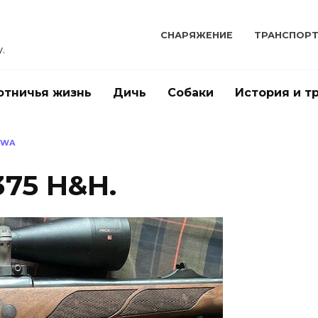
СНАРЯЖЕНИЕ
ТРАНСПОР
.
отничья жизнь
Дичь
Собаки
История и т
OWA
375 H&H.