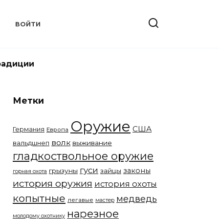
Т
ВОЙТИ
радиции
Метки
Оружие
США
Германия
Европа
волк
вальдшнеп
выживание
гладкоствольное оружие
гуси
законы
грызуны
зайцы
горная охота
история оружия
история охоты
копытные
медведь
легавые
мастер
нарезное
молодому охотнику