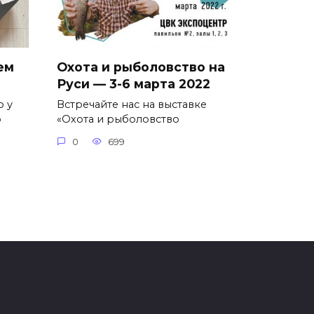
ем
Охота и рыболовство на
Руси — 3-6 марта 2022
о у
Встречайте нас на выставке
о
«Охота и рыболовство
0
699