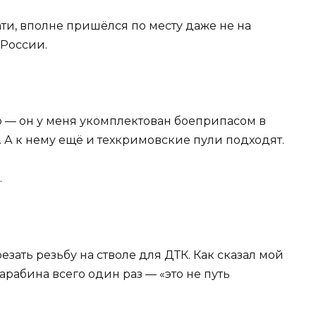
тати, вполне пришёлся по месту даже не на
 России.
 — он у меня укомплектован боеприпасом в
. А к нему ещё и техкримовские пули подходят.
.
езать резьбу на стволе для ДТК. Как сказал мой
арабина всего один раз — «это не путь