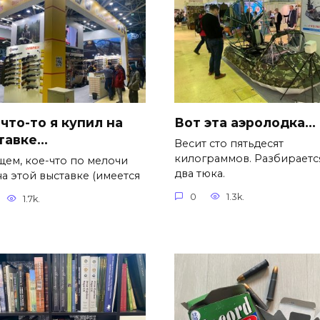
что-то я купил на
Вот эта аэролодка…
тавке…
Весит сто пятьдесят
килограммов. Разбираетс
щем, кое-что по мелочи
два тюка.
а этой выставке (имеется
0
1.3k.
1.7k.