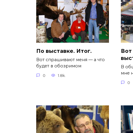
По выставке. Итог.
Вот 
выс
Вот спрашивают меня — а что
будет в обозримом
В об
мне н
0
1.8k.
0