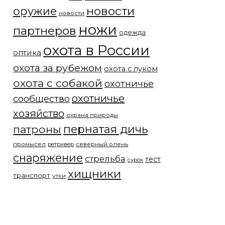
новости
оружие
новости
ножи
партнеров
одежда
охота в России
оптика
охота за рубежом
охота с луком
охота с собакой
охотничье
охотничье
сообщество
хозяйство
охрана природы
патроны
пернатая дичь
промысел
северный олень
ретривер
снаряжение
стрельба
тест
сурок
хищники
транспорт
утки