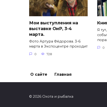
Мои выступления на
Книг
выставке ОиР, 3-4
Я тут
марта.
собы
пора
Фото Артура Фёдорова. 3-6
марта в Экспоцентре проходит
0
0
728
О сайте
Главная
© 2026 Охота и рыбалка