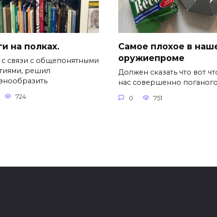
и на полках.
Самое плохое в наш
оружиепроме
, с связи с общепонятными
тиями, решил
Должен сказать что вот чт
знообразить
нас совершенно поганог
724
0
751