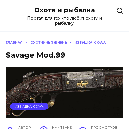
Перейти
Охота и рыбалка
к
содержанию
Портал для тех кто любит охоту и
рыбалку.
ГЛАВНАЯ
»
ОХОТНИЧЬЯ ЖИЗНЬ
»
ИЗБУШКА KIOWA
Savage Mod.99
ИЗБУШКА KIOWA
АВТОР
НА ЧТЕНИЕ
ПРОСМОТРОВ