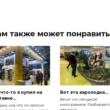
ам также может понравить
что-то я купил на
Вот эта аэролодка…
тавке…
Весит сто пятьдесят
килограммов. Разбираетс
щем, кое-что по мелочи
два тюка.