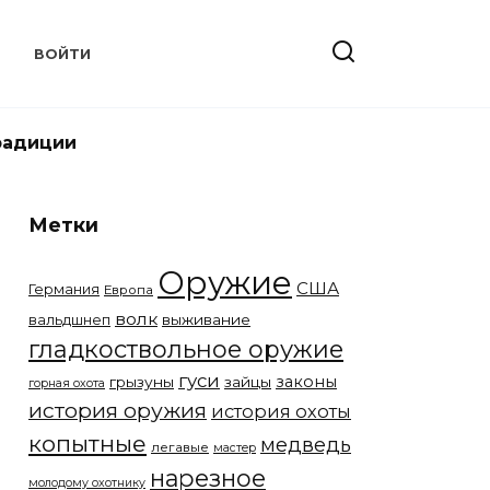
Т
ВОЙТИ
радиции
Метки
Оружие
США
Германия
Европа
волк
вальдшнеп
выживание
гладкоствольное оружие
гуси
законы
грызуны
зайцы
горная охота
история оружия
история охоты
копытные
медведь
легавые
мастер
нарезное
молодому охотнику