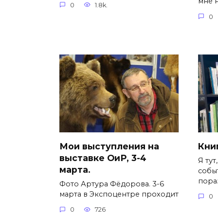
мне н
0
1.8k.
0
Мои выступления на
Книг
выставке ОиР, 3-4
Я тут
марта.
собы
пора
Фото Артура Фёдорова. 3-6
марта в Экспоцентре проходит
0
0
726