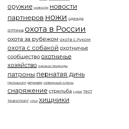
новости
оружие
новости
ножи
партнеров
одежда
охота в России
оптика
охота за рубежом
охота с луком
охота с собакой
охотничье
охотничье
сообщество
хозяйство
охрана природы
патроны
пернатая дичь
промысел
северный олень
ретривер
снаряжение
стрельба
тест
сурок
хищники
транспорт
утки