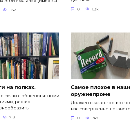
а этой выставке (имеется
0
1.3k.
1.6k.
и на полках.
Самое плохое в наш
оружиепроме
, с связи с общепонятными
тиями, решил
Должен сказать что вот чт
знообразить
нас совершенно поганог
718
0
749