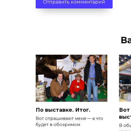
В
По выставке. Итог.
Вот 
выс
Вот спрашивают меня — а что
будет в обозримом
В об