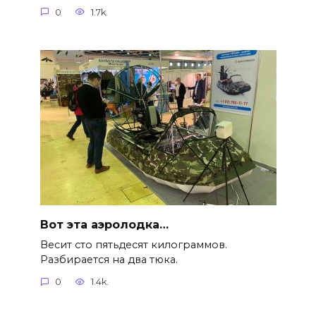
0
1.7k.
Вот эта аэролодка…
Весит сто пятьдесят килограммов.
Разбирается на два тюка.
0
1.4k.