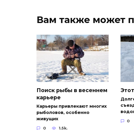
Вам также может 
Поиск рыбы в весеннем
Этот
карьере
Долг
съезд
Карьеры привлекают многих
водо
рыболовов, особенно
живущих
0
0
1.5k.