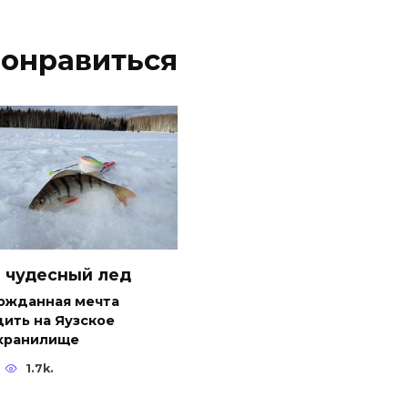
понравиться
 чудесный лед
ожданная мечта
ить на Яузское
хранилище
1.7k.