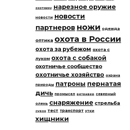
нарезное оружие
охотнику
новости
новости
ножи
партнеров
одежда
охота в России
оптика
охота за рубежом
охота с
охота с собакой
луком
охотничье сообщество
охотничье хозяйство
охрана
патроны
пернатая
природы
дичь
промысел
северный
ретривер
снаряжение
стрельба
олень
тест
транспорт
утки
сурок
хищники