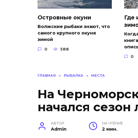
Островные окуни
Где 
зим
Волжские рыбаки знают, что
самого крупного окуня
Когда
зимой
книга
опис
0
588
0
ГЛАВНАЯ
»
РЫБАЛКА
»
МЕСТА
На Черноморс
начался сезон
АВТОР
НА ЧТЕНИЕ
Admin
2 мин.