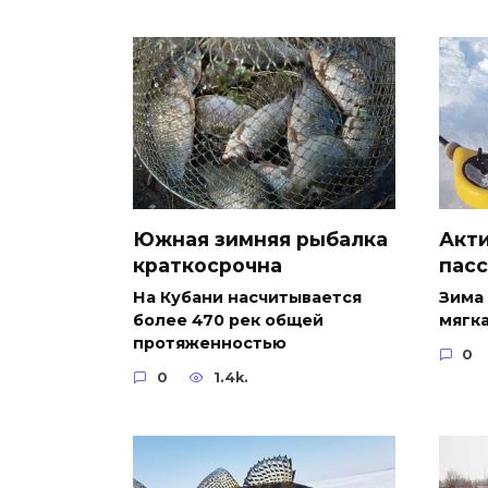
Южная зимняя рыбалка
Акт
краткосрочна
пасс
На Кубани насчитывается
Зима 
более 470 рек общей
мягка
протяженностью
0
0
1.4k.