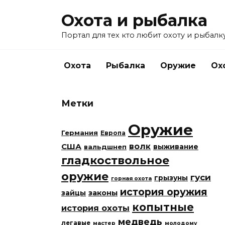
Перейти
Охота и рыбалка
к
содержанию
Портал для тех кто любит охоту и рыбалку
Охота
Рыбалка
Оружие
Ох
Метки
Оружие
Германия
Европа
США
волк
вальдшнеп
выживание
гладкоствольное
оружие
гуси
грызуны
горная охота
история оружия
законы
зайцы
копытные
история охоты
медведь
легавые
мастер
молодому