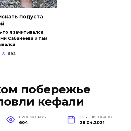
искать подуста
ой
-то я зачитывался
ми Сабанеева и там
ывался
592
ком побережье
 ловли кефали
ПРОСМОТРОВ
ОПУБЛИКОВАНО
604
26.04.2021