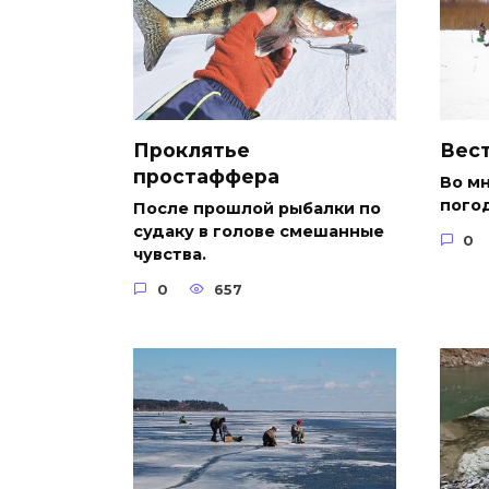
Проклятье
Вест
простаффера
Во м
погод
После прошлой рыбалки по
судаку в голове смешанные
0
чувства.
0
657