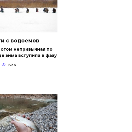
и с водоемов
ногом непривычная по
е зима вступила в фазу
626