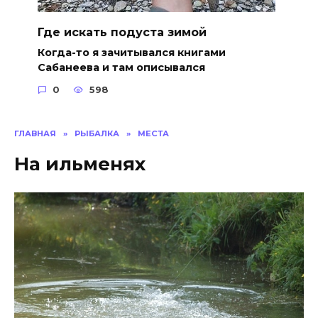
Где искать подуста зимой
Когда-то я зачитывался книгами
Сабанеева и там описывался
0
598
ГЛАВНАЯ
»
РЫБАЛКА
»
МЕСТА
На ильменях