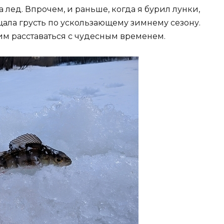
а лед. Впрочем, и раньше, когда я бурил лунки,
щала грусть по ускользающему зимнему сезону.
тим расставаться с чудесным временем.