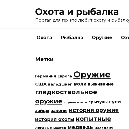
Перейти
Охота и рыбалка
к
содержанию
Портал для тех кто любит охоту и рыбалку
Охота
Рыбалка
Оружие
Ох
Метки
Оружие
Германия
Европа
США
волк
вальдшнеп
выживание
гладкоствольное
оружие
гуси
грызуны
горная охота
история оружия
законы
зайцы
копытные
история охоты
медведь
легавые
мастер
молодому