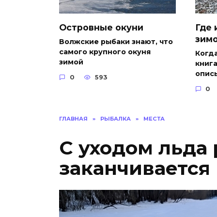
Островные окуни
Где 
зим
Волжские рыбаки знают, что
самого крупного окуня
Когда
зимой
книга
опис
0
593
0
ГЛАВНАЯ
»
РЫБАЛКА
»
МЕСТА
С уходом льда
заканчивается