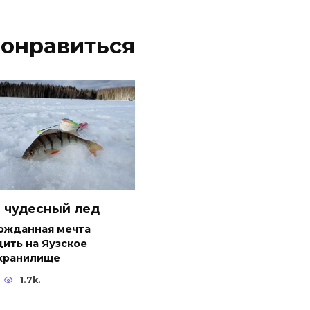
понравиться
 чудесный лед
ожданная мечта
ить на Яузское
хранилище
1.7k.