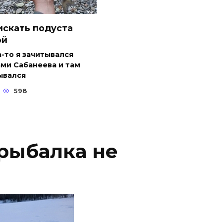
искать подуста
ой
-то я зачитывался
ми Сабанеева и там
ывался
598
 рыбалка не