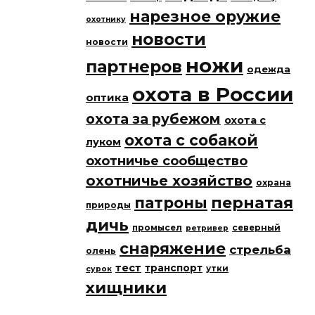
нарезное оружие
охотнику
новости
новости
ножи
партнеров
одежда
охота в России
оптика
охота за рубежом
охота с
охота с собакой
луком
охотничье сообщество
охотничье хозяйство
охрана
патроны
пернатая
природы
дичь
промысел
северный
ретривер
снаряжение
стрельба
олень
тест
транспорт
утки
сурок
хищники