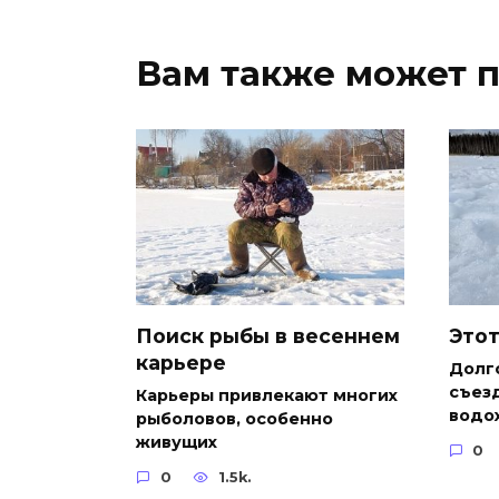
Вам также может 
Поиск рыбы в весеннем
Этот
карьере
Долг
съезд
Карьеры привлекают многих
водо
рыболовов, особенно
живущих
0
0
1.5k.