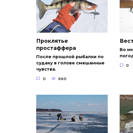
Проклятье
Вест
простаффера
Во м
погод
После прошлой рыбалки по
судаку в голове смешанные
0
чувства.
0
660