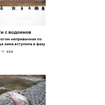
и с водоемов
ногом непривычная по
е зима вступила в фазу
630