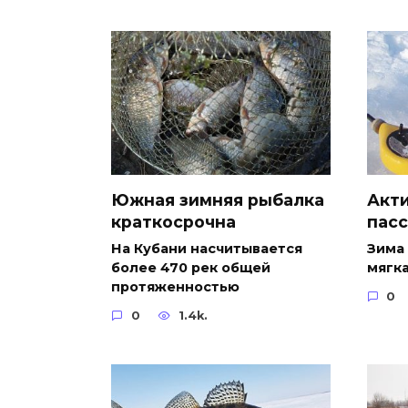
Южная зимняя рыбалка
Акт
краткосрочна
пасс
На Кубани насчитывается
Зима 
более 470 рек общей
мягка
протяженностью
0
0
1.4k.